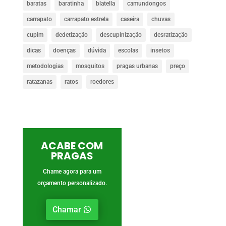
baratas
baratinha
blatella
camundongos
carrapato
carrapato estrela
caseira
chuvas
cupim
dedetização
descupinização
desratização
dicas
doenças
dúvida
escolas
insetos
metodologias
mosquitos
pragas urbanas
preço
ratazanas
ratos
roedores
ACABE COM
PRAGAS
Chame agora para um
orçamento personalizado.
Chamar