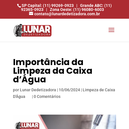
SP Capital: (11) 99269-0923
|
Grande ABC: (11)
92365-0923
|
Zona Oeste: (11) 96080-6003
contato@lunardedetizadora.com.br
Importância da
Limpeza da Caixa
d’Água
por
Lunar Dedetizadora
|
10/06/2024
|
Limpeza de Caixa
D'Água
|
0 Comentários