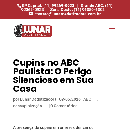
SP Capital: (11) 99269-0923
|
Grande ABC: (11)
92365-0923
|
Zona Oeste: (11) 96080-6003
contato@lunardedetizadora.com.br
Cupins no ABC
Paulista: O Perigo
Silencioso em Sua
Casa
por
Lunar Dedetizadora
|
03/06/2026
|
ABC
,
descupinização
|
0 Comentários
A presença de cupins em uma residência ou