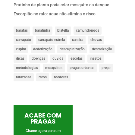
Pratinho de planta pode criar mosquito da dengue
Escorpião no ralo: água não elimina o risco
baratas
baratinha
blatella
camundongos
carrapato
carrapato estrela
caseira
chuvas
cupim
dedetização
descupinização
desratização
dicas
doenças
dúvida
escolas
insetos
metodologias
mosquitos
pragas urbanas
preço
ratazanas
ratos
roedores
ACABE COM
PRAGAS
Chame agora para um