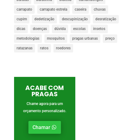
carrapato
carrapato estrela
caseira
chuvas
cupim
dedetização
descupinização
desratização
dicas
doenças
dúvida
escolas
insetos
metodologias
mosquitos
pragas urbanas
preço
ratazanas
ratos
roedores
ACABE COM
PRAGAS
Chame agora para um
orçamento personalizado.
Chamar