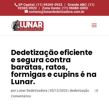
SP Capital: (11) 99269-0923
|
Grande ABC: (11)
92365-0923
|
Zona Oeste: (11) 96080-6003
contato@lunardedetizadora.com.br
Dedetização eficiente
e segura contra
baratas, ratos,
formigas e cupins é na
Lunar.
por
Lunar Dedetizadora
|
05/12/2023
|
dedetização
|
0
Comentários