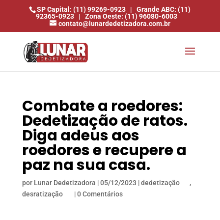
SP Capital: (11) 99269-0923
|
Grande ABC: (11)
92365-0923
|
Zona Oeste: (11) 96080-6003
contato@lunardedetizadora.com.br
Combate a roedores:
Dedetização de ratos.
Diga adeus aos
roedores e recupere a
paz na sua casa.
por
Lunar Dedetizadora
|
05/12/2023
|
dedetização
,
desratização
|
0 Comentários