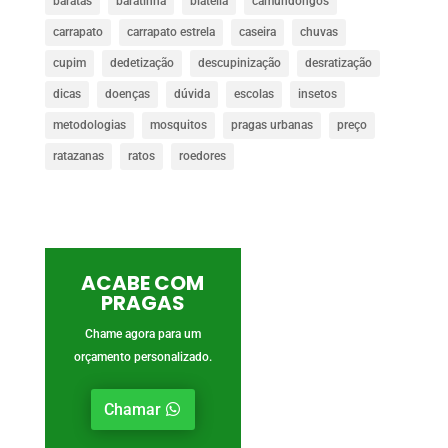
baratas
baratinha
blatella
camundongos
carrapato
carrapato estrela
caseira
chuvas
cupim
dedetização
descupinização
desratização
dicas
doenças
dúvida
escolas
insetos
metodologias
mosquitos
pragas urbanas
preço
ratazanas
ratos
roedores
ACABE COM
PRAGAS
Chame agora para um
orçamento personalizado.
Chamar