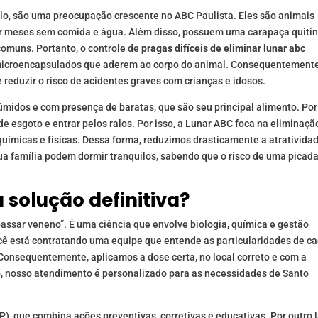
lo, são uma preocupação crescente no ABC Paulista. Eles são animais
er meses sem comida e água. Além disso, possuem uma carapaça quiti
comuns. Portanto, o controle de
pragas difíceis de eliminar lunar abc
 microencapsulados que aderem ao corpo do animal. Consequentemente
 reduzir o risco de acidentes graves com crianças e idosos.
úmidos e com presença de baratas, que são seu principal alimento. Por
e esgoto e entrar pelos ralos. Por isso, a Lunar ABC foca na eliminaçã
 químicas e físicas. Dessa forma, reduzimos drasticamente a atrativida
ua família podem dormir tranquilos, sabendo que o risco de uma picad
 solução definitiva?
assar veneno”. É uma ciência que envolve biologia, química e gestão
ocê está contratando uma equipe que entende as particularidades de c
 Consequentemente, aplicamos a dose certa, no local correto e com a
o, nosso atendimento é personalizado para as necessidades de Santo
), que combina ações preventivas, corretivas e educativas. Por outro 