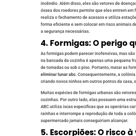
incêndio. Além disso, eles são vetores de doença
óssea dos roedores permite que eles entrem em 
realiza o fechamento de acessos e utiliza estaç
forma eficiente e sem colocar em risco animais d
a segurança necessárias.
4. Formigas: O perigo 
As formigas podem parecer inofensivas, mas são
na bancada da cozinha é apenas uma pequena fra
de tomadas ou sob o piso. Portanto, matar as for
eliminar lunar abc
. Consequentemente, a colônia
criando novos ninhos em outros pontos da casa, o
Muitas espécies de formigas urbanas são vetore
cozinhas. Por outro lado, elas possuem uma estru
ABC utiliza iscas específicas que as operárias ca
rainhas e interrompe a reprodução de toda a col
supermercado jamais conseguiriam alcançar.
5. Escorpiões: O risco 