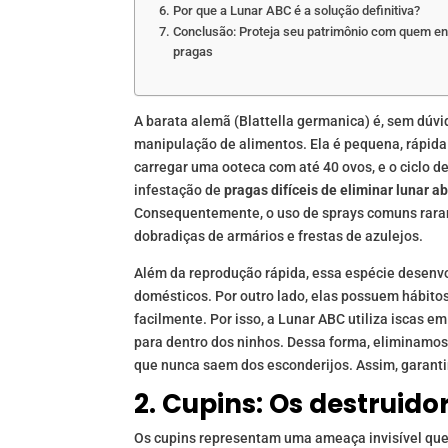
Por que a Lunar ABC é a solução definitiva?
Conclusão: Proteja seu patrimônio com quem e
pragas
A barata alemã (Blattella germanica) é, sem dúvi
manipulação de alimentos. Ela é pequena, rápid
carregar uma ooteca com até 40 ovos, e o ciclo 
infestação de
pragas difíceis de eliminar lunar a
Consequentemente, o uso de sprays comuns raram
dobradiças de armários e frestas de azulejos.
Além da reprodução rápida, essa espécie desenvo
domésticos. Por outro lado, elas possuem hábito
facilmente. Por isso, a Lunar ABC utiliza iscas e
para dentro dos ninhos. Dessa forma, eliminamos
que nunca saem dos esconderijos. Assim, garant
2. Cupins: Os destruido
Os cupins representam uma ameaça invisível que 