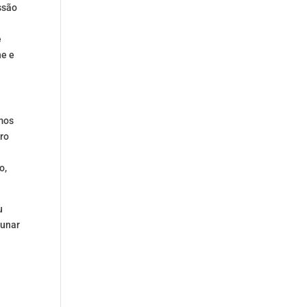
ssão
e
ne e
emos
tro
o,
u
Lunar