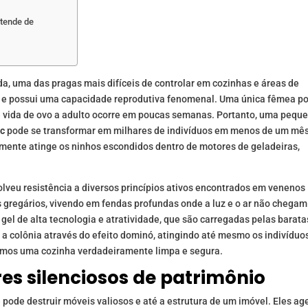
ntende de
da, uma das pragas mais difíceis de controlar em cozinhas e áreas de
a e possui uma capacidade reprodutiva fenomenal. Uma única fêmea p
de vida de ovo a adulto ocorre em poucas semanas. Portanto, uma pequ
bc
pode se transformar em milhares de indivíduos em menos de um mês
ente atinge os ninhos escondidos dentro de motores de geladeiras,
lveu resistência a diversos princípios ativos encontrados em venenos
s gregários, vivendo em fendas profundas onde a luz e o ar não chegam
m gel de alta tecnologia e atratividade, que são carregadas pelas barata
 a colônia através do efeito dominó, atingindo até mesmo os indivíduo
imos uma cozinha verdadeiramente limpa e segura.
res silenciosos de patrimônio
pode destruir móveis valiosos e até a estrutura de um imóvel. Eles a