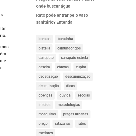
onde buscar água
as
Rato pode entrar pelo vaso
sanitário? Entenda
ntir
rio.
baratas
baratinha
Vamos
blatella
camundongos
Além
carrapato
carrapato estrela
role
caseira
chuvas
cupim
a
dedetização
descupinização
desratização
dicas
doenças
dúvida
escolas
insetos
metodologias
mosquitos
pragas urbanas
preço
ratazanas
ratos
roedores