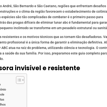
 André, São Bernardo e São Caetano, regiões que enfrentam desafios
onstruções e o clima da região favorecem o estabelecimento de colôni
as espécies são tão complicadas de combater é o primeiro passo para
 trás das pragas difíceis de eliminar lunar abc é fundamental para gara
m pequeno incômodo se transforme em um pesadelo estrutural ou sanitá
s resistentes e os motivos técnicos que as tornam tão desafiadoras. 
nto profissional é a única forma de garantir a eliminação definitiva. 
BC atua na raiz do problema, utilizando ciência e tecnologia. O cont
a a saúde da sua família. Por isso, preparamos este guia completo par
do.
ora invisível e resistente
e
mônio
pole
ltas
ulhos