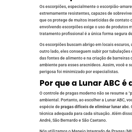
Os escorpiões, especialmente o escorpião-amare
extremamente resistentes, capazes de sobreviv
que os protege de muitos inseticidas de contato 
envolvendo escorpiões exige o uso de produtos
tratamento profissional é a única forma segura de
Os escorpiões buscam abrigo em locais escuros, 
outro lado, eles conseguem subir por tubulações d
das fontes de alimento e na criação de barreiras
ambiente para esses aracnídeos. Assim, você e s
perigosa foi minimizado por especialistas.
Por que a Lunar ABC é a
O controle de pragas moderno não se resume a “p
ambiental. Portanto, ao escolher a Lunar ABC, v
espécie de
pragas difíceis de eliminar lunar abc
.
técnica adequada para cada situação. Além diss
André, São Bernardo e São Caetano.
Nós utilizamos o Manejo Integrado de Pragas (MIP