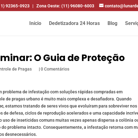
11) 92365-0923
|
Zona Oeste: (11) 96080-6003
contato@lunarde
Início
Dedetizadora 24 Horas
Blog
Servi
liminar: O Guia de Proteção
ntrole de Pragas
|
0 Comentários
m problema de infestação com soluções rápidas compradas em
role de pragas urbano é muito mais complexa e desafiadora. Quando
bc
, estamos tratando de seres vivos que evoluíram para sobreviver nos
 de defesa, ciclos de reprodução acelerados e uma capacidade incrív
 o uso de inseticidas comuns muitas vezes apenas dispersa a colônia o
ção do problema intacto. Consequentemente, a infestação retorna com m
tos desnecessários.