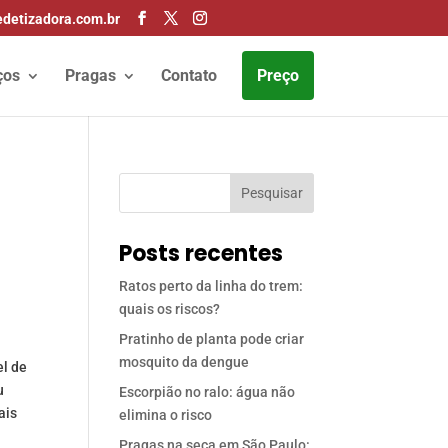
detizadora.com.br
ços
Pragas
Contato
Preço
Pesquisar
Posts recentes
Ratos perto da linha do trem:
quais os riscos?
Pratinho de planta pode criar
mosquito da dengue
el de
u
Escorpião no ralo: água não
ais
elimina o risco
Pragas na seca em São Paulo: