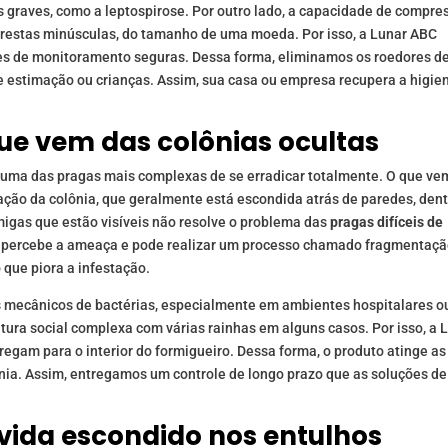
s graves, como a leptospirose. Por outro lado, a capacidade de compre
frestas minúsculas, do tamanho de uma moeda. Por isso, a Lunar ABC
ões de monitoramento seguras. Dessa forma, eliminamos os roedores d
e estimação ou crianças. Assim, sua casa ou empresa recupera a higie
que vem das colônias ocultas
 uma das pragas mais complexas de se erradicar totalmente. O que v
ção da colônia, que geralmente está escondida atrás de paredes, den
migas que estão visíveis não resolve o problema das
pragas difíceis de
 percebe a ameaça e pode realizar um processo chamado fragmentaçã
 que piora a infestação.
s mecânicos de bactérias, especialmente em ambientes hospitalares o
tura social complexa com várias rainhas em alguns casos. Por isso, a 
rregam para o interior do formigueiro. Dessa forma, o produto atinge as
ônia. Assim, entregamos um controle de longo prazo que as soluções de
à vida escondido nos entulhos