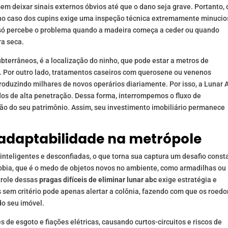
em deixar sinais externos óbvios até que o dano seja grave. Portanto, 
o caso dos cupins exige uma inspeção técnica extremamente minucio
 só percebe o problema quando a madeira começa a ceder ou quando
ra seca.
bterrâneos, é a localização do ninho, que pode estar a metros de
. Por outro lado, tratamentos caseiros com querosene ou venenos
produzindo milhares de novos operários diariamente. Por isso, a Lunar
ados de alta penetração. Dessa forma, interrompemos o fluxo de
ão do seu patrimônio. Assim, seu investimento imobiliário permanece
 e adaptabilidade na metrópole
teligentes e desconfiadas, o que torna sua captura um desafio const
a, que é o medo de objetos novos no ambiente, como armadilhas ou
trole dessas
pragas difíceis de eliminar lunar abc
exige estratégia e
 sem critério pode apenas alertar a colônia, fazendo com que os roedo
o seu imóvel.
s de esgoto e fiações elétricas, causando curtos-circuitos e riscos de