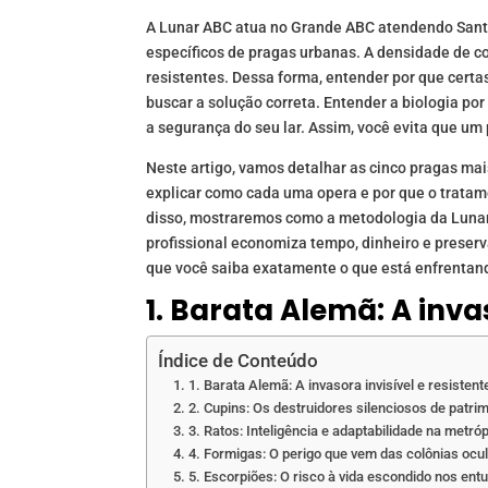
A Lunar ABC atua no Grande ABC atendendo Santo
específicos de pragas urbanas. A densidade de c
resistentes. Dessa forma, entender por que cert
buscar a solução correta. Entender a biologia por
a segurança do seu lar. Assim, você evita que u
Neste artigo, vamos detalhar as cinco pragas mai
explicar como cada uma opera e por que o tratame
disso, mostraremos como a metodologia da Lunar A
profissional economiza tempo, dinheiro e preserv
que você saiba exatamente o que está enfrentan
1. Barata Alemã: A invas
Índice de Conteúdo
1. Barata Alemã: A invasora invisível e resistent
2. Cupins: Os destruidores silenciosos de patri
3. Ratos: Inteligência e adaptabilidade na metró
4. Formigas: O perigo que vem das colônias ocu
5. Escorpiões: O risco à vida escondido nos ent