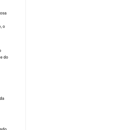
nosa
, o
o
de do
a
ada
lado,