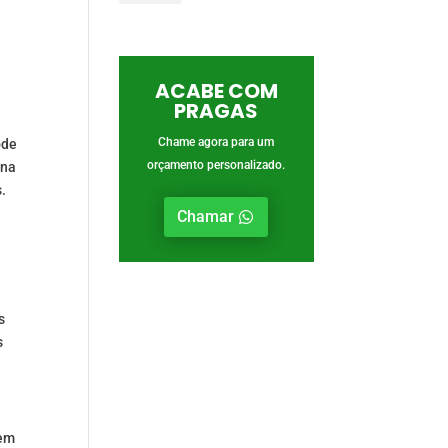
ACABE COM
PRAGAS
Chame agora para um
ode
orçamento personalizado.
ena
.
Chamar
s
s
gem