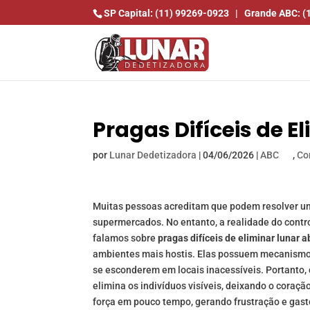
SP Capital: (11) 99269-0923
|
Grande ABC: (
Pragas Difíceis de E
por
Lunar Dedetizadora
|
04/06/2026
|
ABC
,
Co
Muitas pessoas acreditam que podem resolver u
supermercados. No entanto, a realidade do cont
falamos sobre
pragas difíceis de eliminar lunar a
ambientes mais hostis. Elas possuem mecanismos
se esconderem em locais inacessíveis. Portanto,
elimina os indivíduos visíveis, deixando o cora
força em pouco tempo, gerando frustração e gas