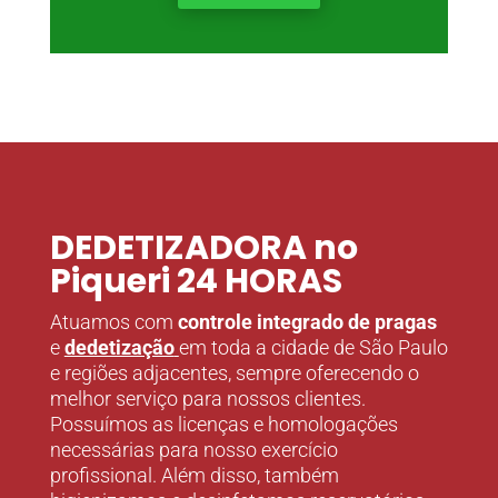
DEDETIZADORA no
Piqueri 24 HORAS
Atuamos com
controle integrado de pragas
e
dedetização
em toda a cidade de São Paulo
e regiões adjacentes, sempre oferecendo o
melhor serviço para nossos clientes.
Possuímos as licenças e homologações
necessárias para nosso exercício
profissional. Além disso, também