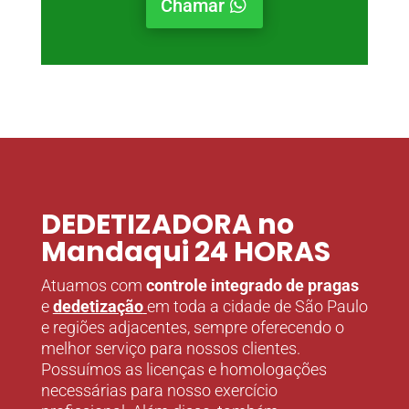
Chamar
DEDETIZADORA no
Mandaqui 24 HORAS
Atuamos com
controle integrado de pragas
e
dedetização
em toda a cidade de São Paulo
e regiões adjacentes, sempre oferecendo o
melhor serviço para nossos clientes.
Possuímos as licenças e homologações
necessárias para nosso exercício