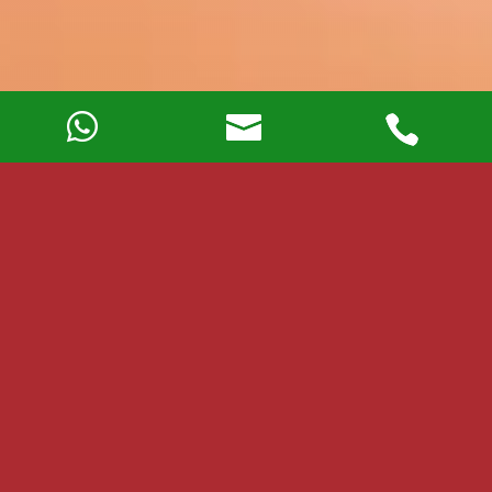
Dedetizadora na Zona
Oeste 24 Hs
Somos uma
empresa dedetizadora
,
localizada na zona oeste de São Paulo
,
criada com o objetivo de oferecer soluções