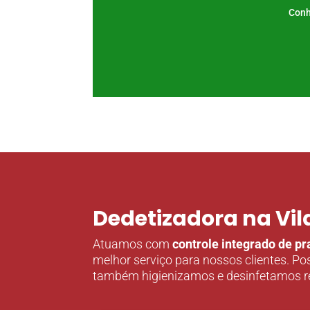
Conh
Dedetizadora na Vil
Atuamos com
controle integrado de p
melhor serviço para nossos clientes. Po
também higienizamos e desinfetamos re