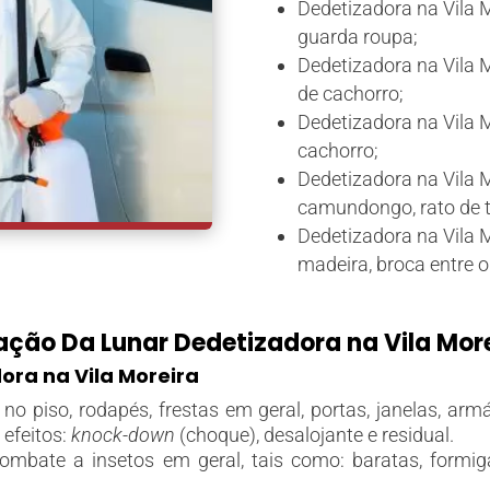
Dedetizadora na Vila Mo
guarda roupa;
Dedetizadora na Vila M
de cachorro;
Dedetizadora na Vila M
cachorro;
Dedetizadora na Vila M
camundongo, rato de t
Dedetizadora na Vila M
madeira, broca entre o
ção Da Lunar Dedetizadora na Vila More
ora na Vila Moreira
no piso, rodapés, frestas em geral, portas, janelas, armá
 efeitos:
knock-down
(choque), desalojante e residual.
ombate a insetos em geral, tais como: baratas, formigas