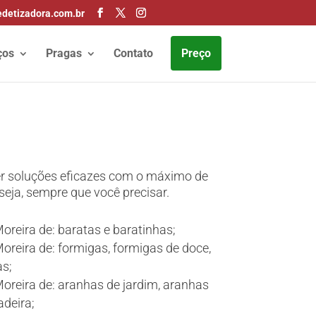
detizadora.com.br
ços
Pragas
Contato
Preço
cer soluções eficazes com o máximo de
eja, sempre que você precisar.
oreira de: baratas e baratinhas;
oreira de: formigas, formigas de doce,
as;
oreira de: aranhas de jardim, aranhas
deira;