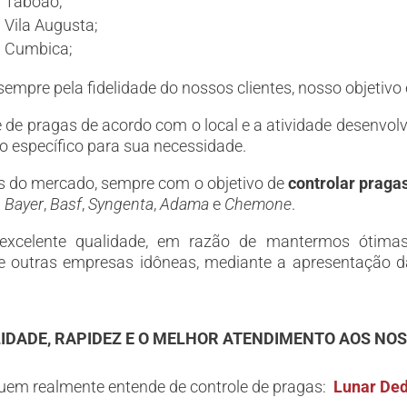
: Taboão;
 Vila Augusta;
: Cumbica;
empre pela fidelidade do nossos clientes, nosso objetivo 
e de pragas de acordo com o local e a atividade desenvol
 específico para sua necessidade.
 do mercado, sempre com o objetivo de
controlar praga
:
Bayer
,
Basf
,
Syngenta
,
Adama
e
Chemone
.
xcelente qualidade, em razão de mantermos ótimas
e outras empresas idôneas, mediante a apresentação 
IDADE, RAPIDEZ E O MELHOR ATENDIMENTO AOS NOS
uem realmente entende de controle de pragas:
Lunar Ded