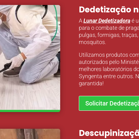
Dedetização n
A
Lunar Dedetizadora
é u
para o combate de praga
pulgas, formigas, traças
mosquitos.
Utilizamos produtos com a
autorizados pelo Ministé
melhores laboratórios do
Syngenta entre outros.
garantida!
Solicitar Dedetizaç
Descupinizaçã