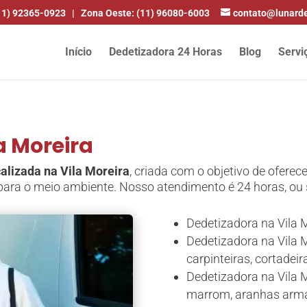
11) 92365-0923
|
Zona Oeste: (11) 96080-6003
contato@lunarde
Início
Dedetizadora 24 Horas
Blog
Servi
a Moreira
alizada na Vila Moreira
, criada com o objetivo de ofere
ara o meio ambiente. Nosso atendimento é 24 horas, ou s
Dedetizadora na Vila M
Dedetizadora na Vila M
carpinteiras, cortadeir
Dedetizadora na Vila M
marrom, aranhas arma